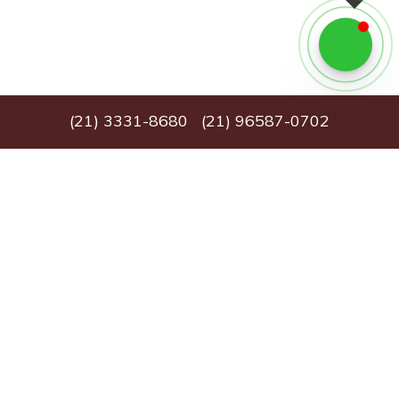
(
21
)
3331-8680
(
21
)
96587-0702