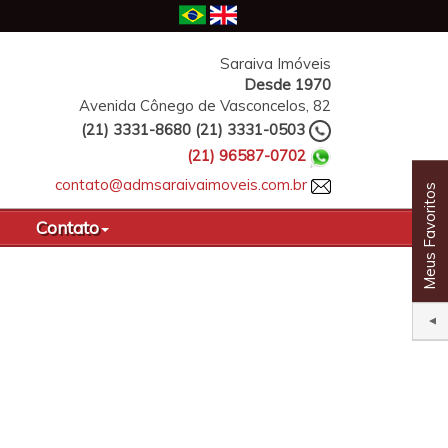
Saraiva Imóveis
Avenida Cônego de Vasconcelos, 82
(
21
)
3331-8680
(
21
)
3331-0503
(
21
)
96587-0702
contato@admsaraivaimoveis.com.br
Meus Favoritos
Contato